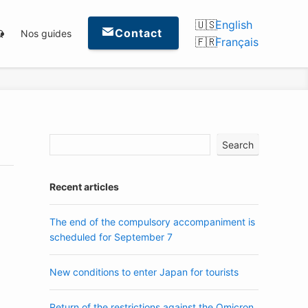
English
Contact
Q
Nos guides
Français
Search
Recent articles
The end of the compulsory accompaniment is
scheduled for September 7
New conditions to enter Japan for tourists
Return of the restrictions against the Omicron